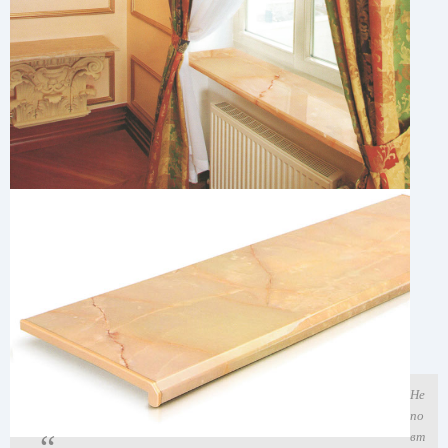
Не
по
вт