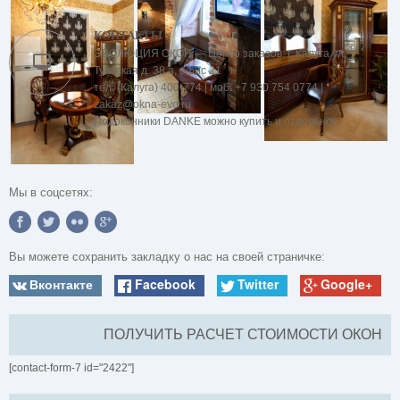
КОНТАКТЫ
ЭВОЛЮЦИЯ ОКОН — Центр заказов: г. Калуга ул.
Тульская д. 38 а, офис 21
тел. (Калуга) 400-774 | моб. +7 930 754 0774 |
zakaz@okna-evo.ru
Подоконники DANKE можно купить и отдельно!
Мы в соцсетях:
Вы можете сохранить закладку о нас на своей страничке:
Вконтакте
Facebook
Twitter
Google+
ПОЛУЧИТЬ РАСЧЕТ СТОИМОСТИ ОКОН
[contact-form-7 id="2422"]