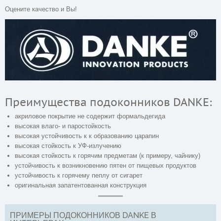
Оцените качество и Вы!
Преимущества подоконников DANKE:
акриловое покрытие не содержит формальдегида
высокая влаго- и паростойкость
высокая устойчивость к к образованию царапин
высокая стойкость к УФ-излучению
высокая стойкость к горячим предметам (к примеру, чайнику)
устойчивость к возникновению пятен от пищевых продуктов
устойчивость к горячему пеплу от сигарет
оригинальная запатентованная конструкция
ПРИМЕРЫ ПОДОКОННИКОВ DANKE В