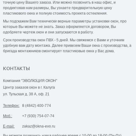
точную цену Вашего заказа. Или можно позвонить в наш офис, и
продиктовав нам размеры, Вы узнаете предварительную цену
пластикового окна и полную стоимость проекта остекления.
Мы подскажем Вам технически верные параметры установки окон, про
которые Вы можете не знать. Заказ оформляется договором, Вы
одобряете чертеж окон и они запускаются в работу.
Срок производства окон ПВХ - 5 дней. Мы свяжемся с Вами и уточним
удобную вам дату монтажа. Далее привезем Ваши окна с производства, а
бригада монтажников смонтирует пластиковые окна у Вас дома.
КОНТАКТЫ
Компания "ЭВОЛЮЦИЯ ОКОН"
Центр заказов окон в г. Калуга
ул. Тульская д. 38 А, оф. 21
Телефон:
8 (4842) 400-774
Моб.:
+7 (930) 754-07-74
E-mail:
zakaz@okna-evo.ru
Вы можете позвонить нам в рабочее время с 10-00 до 18-00 (Пн-Пт).